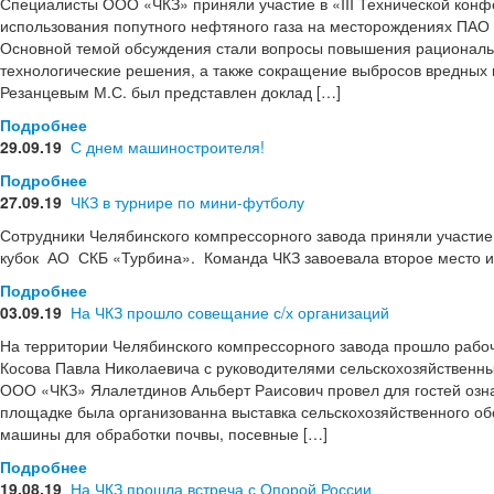
Специалисты ООО «ЧКЗ» приняли участие в «III Технической кон
использования попутного нефтяного газа на месторождениях ПАО
Основной темой обсуждения стали вопросы повышения рациональ
технологические решения, а также сокращение выбросов вредных
Резанцевым М.С. был представлен доклад […]
Подробнее
29.09.19
С днем машиностроителя!
Подробнее
27.09.19
ЧКЗ в турнире по мини-футболу
Сотрудники Челябинского компрессорного завода приняли участие
кубок АО СКБ «Турбина». Команда ЧКЗ завоевала второе место и
Подробнее
03.09.19
На ЧКЗ прошло совещание с/х организаций
На территории Челябинского компрессорного завода прошло рабо
Косова Павла Николаевича с руководителями сельскохозяйственны
ООО «ЧКЗ» Ялалетдинов Альберт Раисович провел для гостей озна
площадке была организованна выставка сельскохозяйственного о
машины для обработки почвы, посевные […]
Подробнее
19.08.19
На ЧКЗ прошла встреча с Опорой России