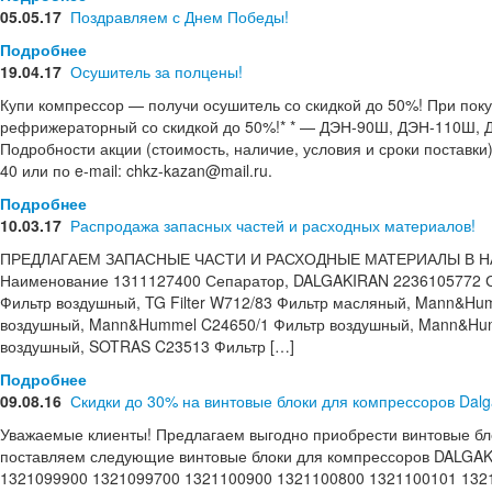
05.05.17
Поздравляем с Днем Победы!
Подробнее
19.04.17
Осушитель за полцены!
Купи компрессор — получи осушитель со скидкой до 50%! При пок
рефрижераторный со скидкой до 50%!* * — ДЭН-90Ш, ДЭН-110Ш, Д
Подробности акции (стоимость, наличие, условия и сроки поставки)
40 или по e-mail: chkz-kazan@mail.ru.
Подробнее
10.03.17
Распродажа запасных частей и расходных материалов!
ПРЕДЛАГАЕМ ЗАПАСНЫЕ ЧАСТИ И РАСХОДНЫЕ МАТЕРИАЛЫ В НА
Наименование 1311127400 Сепаратор, DALGAKIRAN 2236105772 
Фильтр воздушный, TG Filter W712/83 Фильтр масляный, Mann&H
воздушный, Mann&Hummel C24650/1 Фильтр воздушный, Mann&Hu
воздушный, SOTRAS C23513 Фильтр […]
Подробнее
09.08.16
Скидки до 30% на винтовые блоки для компрессоров Dalga
Уважаемые клиенты! Предлагаем выгодно приобрести винтовые бл
поставляем следующие винтовые блоки для компрессоров DALGAK
1321099900 1321099700 1321100900 1321100800 1321100101 132