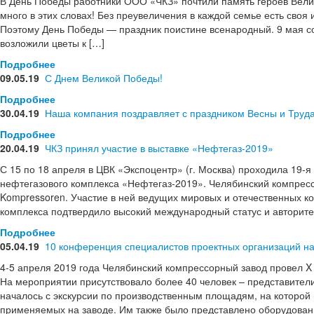
В День Победы работники ООО «ЧКЗ» почтили память героев Велик
много в этих словах! Без преувеличения в каждой семье есть своя
Поэтому День Победы — праздник поистине всенародный. 9 мая с
возложили цветы к […]
Подробнее
09.05.19
С Днем Великой Победы!
Подробнее
30.04.19
Наша компания поздравляет с праздником Весны и Труда
Подробнее
20.04.19
ЧКЗ принял участие в выставке «Нефтегаз-2019»
С 15 по 18 апреля в ЦВК «Экспоцентр» (г. Москва) проходила 19-
нефтегазового комплекса «Нефтегаз-2019». Челябинский компресс
Kompressoren. Участие в ней ведущих мировых и отечественных к
комплекса подтвердило высокий международный статус и авторите
Подробнее
05.04.19
10 конференция специалистов проектных организаций н
4-5 апреля 2019 года Челябинский компрессорный завод провел X
На мероприятии присутствовало более 40 человек – представител
началось с экскурсии по производственным площадям, на которой
применяемых на заводе. Им также было представлено оборудован