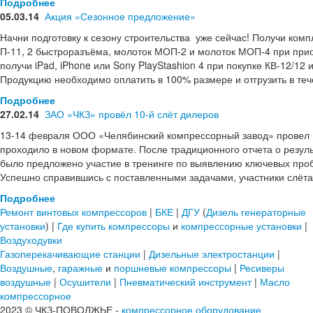
Подробнее
05.03.14
Акция «Сезонное предложение»
Начни подготовку к сезону строительства уже сейчас! Получи комп
П-11, 2 быстроразъёма, молоток МОП-2 и молоток МОП-4 при приоб
получи iPad, iPhone или Sony PlayStashion 4 при покупке КВ-12/12
Продукцию необходимо оплатить в 100% размере и отгрузить в теч
Подробнее
27.02.14
ЗАО «ЧКЗ» провёл 10-й слёт дилеров
13-14 февраля ООО «Челябинский компрессорный завод» провел 1
проходило в новом формате. После традиционного отчета о резу
было предложено участие в тренинге по выявлению ключевых пр
Успешно справившись с поставленными задачами, участники слёта
Подробнее
Ремонт винтовых компрессоров
|
БКЕ
|
ДГУ
(
Дизель генераторные
установки
) |
Где купить
компрессоры
и
компрессорные установки
|
Воздуходувки
Газоперекачивающие станции
|
Дизельные электростанции
|
Воздушные
,
гаражные
и
поршневые компрессоры
|
Ресиверы
воздушные
|
Осушители
|
Пневматический инструмент
|
Масло
компрессорное
2023 © ЧКЗ-ПОВОЛЖЬЕ -
компрессорное оборудование