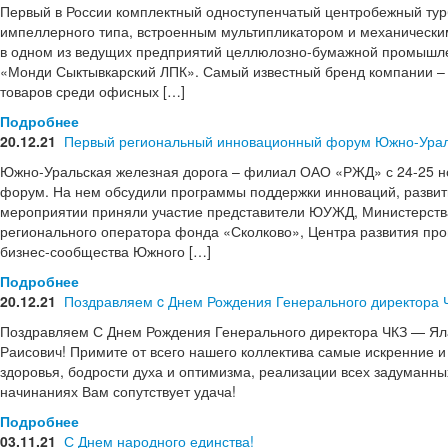
Первый в России комплектный одноступенчатый центробежный ту
импеллерного типа, встроенным мультипликатором и механически
в одном из ведущих предприятий целлюлозно-бумажной промышле
«Монди Сыктывкарский ЛПК». Самый известный бренд компании – 
товаров среди офисных […]
Подробнее
20.12.21
Первый региональный инновационный форум Южно-Урал
Южно-Уральская железная дорога – филиал ОАО «РЖД» с 24-25 но
форум. На нем обсудили программы поддержки инноваций, развит
мероприятии приняли участие представители ЮУЖД, Министерства
регионального оператора фонда «Сколково», Центра развития пр
бизнес-сообщества Южного […]
Подробнее
20.12.21
Поздравляем c Днем Рождения Генерального директора 
Поздравляем С Днем Рождения Генерального директора ЧКЗ — Ял
Раисович! Примите от всего нашего коллектива самые искренние
здоровья, бодрости духа и оптимизма, реализации всех задуманных 
начинаниях Вам сопутствует удача!
Подробнее
03.11.21
С Днем народного единства!