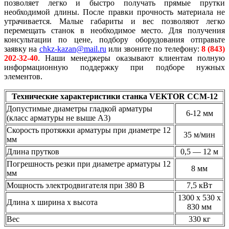
позволяет легко и быстро получать прямые прутки
необходимой длины. После правки прочность материала не
утрачивается. Малые габариты и вес позволяют легко
перемещать станок в необходимое место. Для получения
консультации по цене, подбору оборудования отправьте
заявку на
chkz-kazan@mail.ru
или звоните по телефону:
8 (843)
202-32-40
. Наши менеджеры оказывают клиентам полную
информационную поддержку при подборе нужных
элементов.
Технические характеристики станка VEKTOR CCM-12
Допустимые диаметры гладкой арматуры
6-12 мм
(класс арматуры не выше А3)
Скорость протяжки арматуры при диаметре 12
35 м/мин
мм
Длина прутков
0,5 — 12 м
Погрешность резки при диаметре арматуры 12
8 мм
мм
Мощность электродвигателя при 380 В
7,5 кВт
1300 х 530 х
Длина х ширина х высота
830 мм
Вес
330 кг