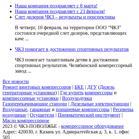
Наша компания поздравляет с 8 марта!
Наша компания поздравляет с 23 февраля!
Слет дилеров ЧКЗ – результаты и перспективы
В четверг, 10 февраля, на территории ООО "ЧКЗ"
состоялся очередной слет дилеров, представляющих
каче ...
ЧКЗ помогает в достижении спортивных результатов
ЧКЗ помогает талантливым детям в достижении
спортивных результатов. Челябинский компрессорный
завод ...
Все новости
Ремонт винтовых компрессоров
|
БКЕ
|
ДГУ
(
Дизель
генераторные установки
) |
Где купить
компрессоры
и
компрессорные установки
|
Воздуходувки
Газоперекачивающие станции
|
Дизельные электростанции
|
Воздушные
,
гаражные
и
поршневые компрессоры
|
Ресиверы
воздушные
|
Осушители
|
Пневматический инструмент
|
Масло компрессорное
2023 © ЧКЗ-ПОВОЛЖЬЕ -
компрессорное оборудование
Адрес: 420030, г. Казань ул. Адмиралтейская д. 3, к. 1, офис
505