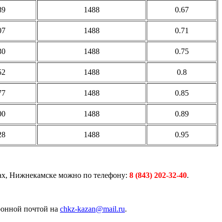
89
1488
0.67
07
1488
0.71
30
1488
0.75
52
1488
0.8
77
1488
0.85
00
1488
0.89
28
1488
0.95
ах, Нижнекамске можно по телефону:
8 (843)
202-32-40
.
тронной почтой на
chkz-kazan@mail.ru
.