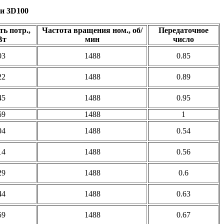
и 3D100
ь потр.,
Частота вращения ном., об/
Передаточное
Вт
мин
число
03
1488
0.85
22
1488
0.89
45
1488
0.95
69
1488
1
04
1488
0.54
14
1488
0.56
29
1488
0.6
44
1488
0.63
59
1488
0.67