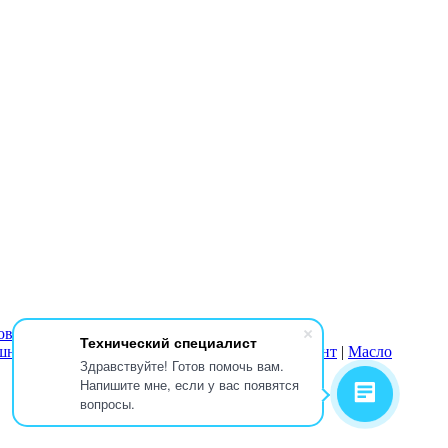
овки
|
Воздуходувки
Технический специалист
ушные
|
Осушители
|
Пневматический инструмент
|
Масло
Здравствуйте! Готов помочь вам.
Напишите мне, если у вас появятся
вопросы.