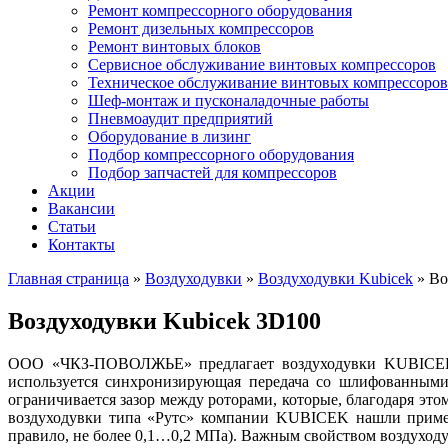
Ремонт компрессорного оборудования
Ремонт дизельных компрессоров
Ремонт винтовых блоков
Сервисное обслуживание винтовых компрессоров
Техническое обслуживание винтовых компрессоров
Шеф-монтаж и пусконаладочные работы
Пневмоаудит предприятий
Оборудование в лизинг
Подбор компрессорного оборудования
Подбор запчастей для компрессоров
Акции
Вакансии
Статьи
Контакты
Главная страница
»
Воздуходувки
»
Воздуходувки Kubicek
»
Во
Воздуходувки Kubicek 3D100
ООО «ЧКЗ-ПОВОЛЖЬЕ» предлагает воздуходувки KUBICE
используется синхронизирующая передача со шлифованными 
ограничивается зазор между роторами, которые, благодаря этом
воздуходувки типа «Рутс» компании KUBICEK нашли примене
правило, не более 0,1…0,2 МПа). Важным свойством воздуходу