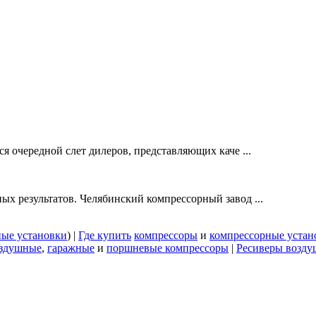
я очередной слет дилеров, представляющих каче ...
х результатов. Челябинский компрессорный завод ...
ные установки
) |
Где купить
компрессоры
и
компрессорные устан
здушные
,
гаражные
и
поршневые компрессоры
|
Ресиверы возд