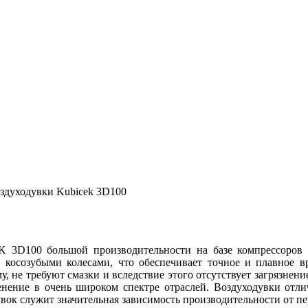
здуходувки Kubicek 3D100
K 3D100 большой
производительности на базе компрессоров с
косозубыми колесами, что обеспечивает точное и плавное в
у, не требуют смазки и вследствие этого отсутствует загрязнен
ние в очень широком спектре отраслей. Воздуходувки отлич
вок служит значительная зависимость производительности от п