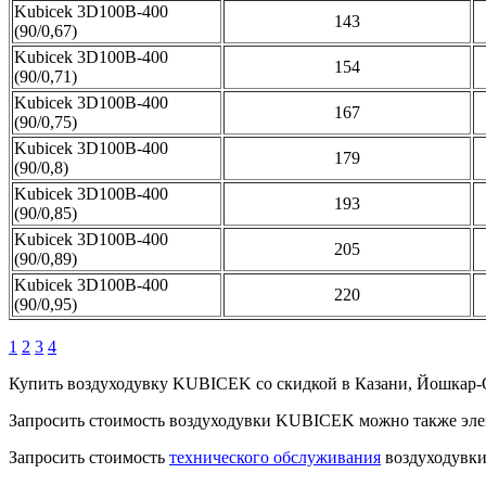
Kubicek 3D100B-400
143
(90/0,67)
Kubicek 3D100B-400
154
(90/0,71)
Kubicek 3D100B-400
167
(90/0,75)
Kubicek 3D100B-400
179
(90/0,8)
Kubicek 3D100B-400
193
(90/0,85)
Kubicek 3D100B-400
205
(90/0,89)
Kubicek 3D100B-400
220
(90/0,95)
1
2
3
4
Купить воздуходувку KUBICEK со скидкой в Казани, Йошкар-О
Запросить стоимость воздуходувки KUBICEK можно также эл
Запросить стоимость
технического обслуживания
воздуходувк