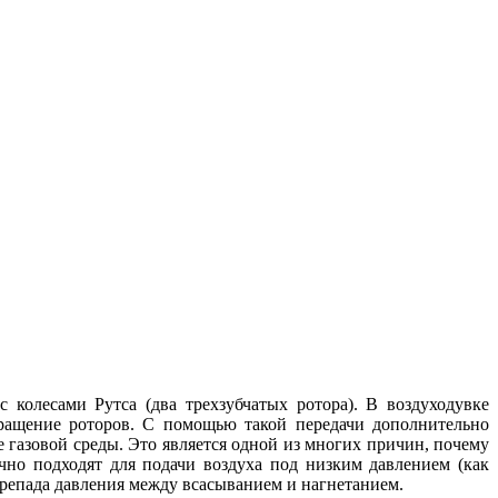
 колесами Рутса (два трехзубчатых ротора). В воздуходувке
ращение роторов. С помощью такой передачи дополнительно
ие газовой среды. Это является одной из многих причин, почему
но подходят для подачи воздуха под низким давлением (как
ерепада давления между всасыванием и нагнетанием.