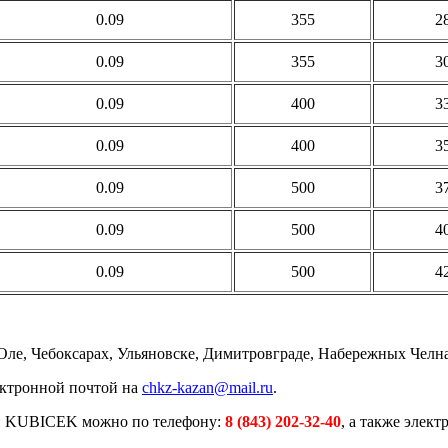
0.09
355
2
0.09
355
3
0.09
400
3
0.09
400
3
0.09
500
3
0.09
500
4
0.09
500
4
ле, Чебоксарах, Ульяновске, Димитровграде, Набережных Челн
ектронной почтой на
chkz-kazan@mail.ru
.
и KUBICEK можно по телефону:
8 (843) 202-32-40
, а также элек