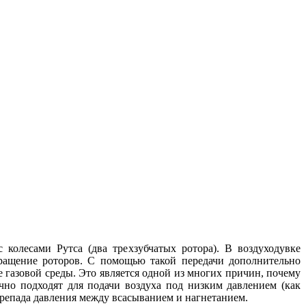
 колесами Рутса (два трехзубчатых ротора). В воздуходувке
ращение роторов. С помощью такой передачи дополнительно
ие газовой среды. Это является одной из многих причин, почему
но подходят для подачи воздуха под низким давлением (как
ерепада давления между всасыванием и нагнетанием.