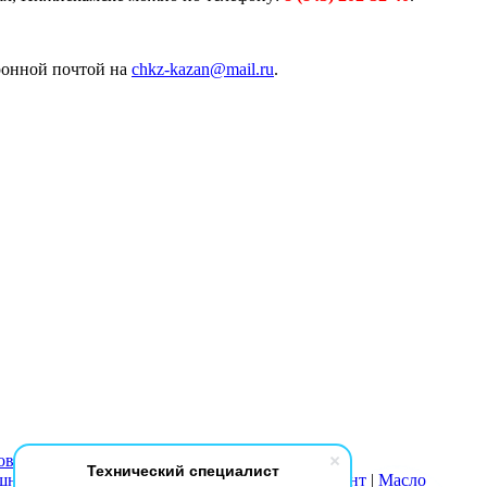
тронной почтой на
chkz-kazan@mail.ru
.
овки
|
Воздуходувки
Технический специалист
ушные
|
Осушители
|
Пневматический инструмент
|
Масло