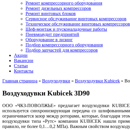
Ремонт компрессорного оборудования
Ремонт дизельных компрессоров
Ремонт винтовых блоков
Сервисное обслуживание винтовых компрессоров
Техническое обслуживание винтовых компрессоров
Шеф-монтаж и пусконаладочные работы
Пневмоаудит предприятий
Оборудование в лизинг
Подбор компрессорного оборудования
Подбор запчастей для компрессоров
Акции
Вакансии
Статьи
Контакты
Главная страница
»
Воздуходувки
»
Воздуходувки Kubicek
»
Во
Воздуходувки Kubicek 3D90
ООО «ЧКЗ-ПОВОЛЖЬЕ» предлагает воздуходувки KUBICE
используется синхронизирующая передача со шлифованными 
ограничивается зазор между роторами, которые, благодаря этом
воздуходувки типа «Рутс» компании KUBICEK нашли примене
правило, не более 0,1…0,2 МПа). Важным свойством воздуходу