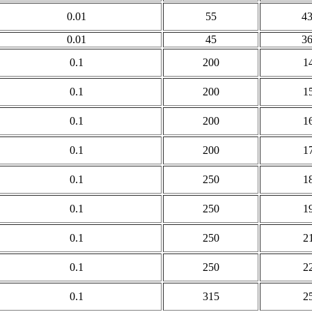
0.01
55
43
0.01
45
36
0.1
200
1
0.1
200
1
0.1
200
1
0.1
200
1
0.1
250
1
0.1
250
1
0.1
250
2
0.1
250
2
0.1
315
2