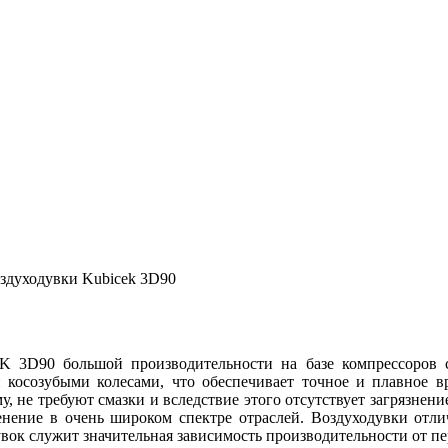
здуходувки Kubicek 3D90
K 3D90 большой
производительности на базе компрессоров с
косозубыми колесами, что обеспечивает точное и плавное в
у, не требуют смазки и вследствие этого отсутствует загрязнен
ние в очень широком спектре отраслей. Воздуходувки отлич
вок служит значительная зависимость производительности от п