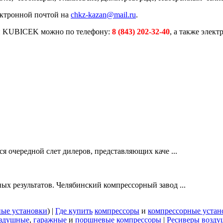
ектронной почтой на
chkz-kazan@mail.ru
.
и KUBICEK можно по телефону:
8 (843) 202-32-40
, а также элек
я очередной слет дилеров, представляющих каче ...
х результатов. Челябинский компрессорный завод ...
ные установки
) |
Где купить
компрессоры
и
компрессорные устан
здушные
,
гаражные
и
поршневые компрессоры
|
Ресиверы возд