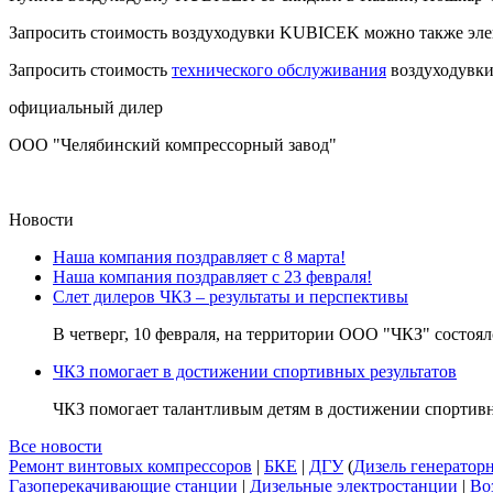
Запросить стоимость воздуходувки KUBICEK можно также эл
Запросить стоимость
технического обслуживания
воздуходувк
официальный дилер
ООО "Челябинский компрессорный завод"
Новости
Наша компания поздравляет с 8 марта!
Наша компания поздравляет с 23 февраля!
Слет дилеров ЧКЗ – результаты и перспективы
В четверг, 10 февраля, на территории ООО "ЧКЗ" состоялс
ЧКЗ помогает в достижении спортивных результатов
ЧКЗ помогает талантливым детям в достижении спортивны
Все новости
Ремонт винтовых компрессоров
|
БКЕ
|
ДГУ
(
Дизель генератор
Газоперекачивающие станции
|
Дизельные электростанции
|
Во