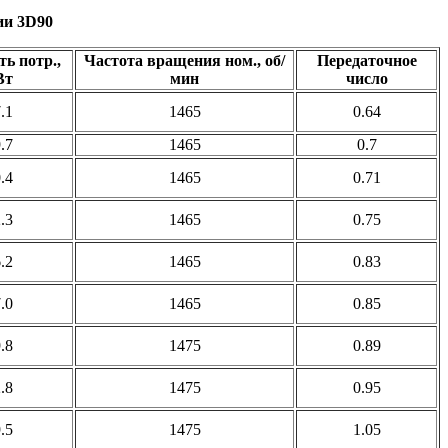
ии 3D90
ь потр.,
Частота вращения ном., об/
Передаточное
Вт
мин
число
.1
1465
0.64
.7
1465
0.7
.4
1465
0.71
.3
1465
0.75
.2
1465
0.83
.0
1465
0.85
.8
1475
0.89
.8
1475
0.95
.5
1475
1.05