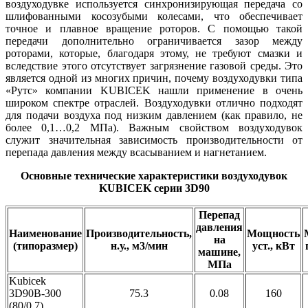
воздуходувке используется синхронизирующая передача со
шлифованными косозубыми колесами, что обеспечивает
точное и плавное вращение роторов. С помощью такой
передачи дополнительно ограничивается зазор между
роторами, которые, благодаря этому, не требуют смазки и
вследствие этого отсутствует загрязнение газовой среды. Это
является одной из многих причин, почему воздуходувки типа
«Рутс» компании KUBICEK нашли применение в очень
широком спектре отраслей. Воздуходувки отлично подходят
для подачи воздуха под низким давлением (как правило, не
более 0,1…0,2 МПа). Важным свойством воздуходувок
служит значительная зависимость производительности от
перепада давления между всасыванием и нагнетанием.
Основные технические характеристики воздуходувок
KUBICEK серии 3D90
Перепад
давления
Наименование
Производительность,
Мощность
на
(типоразмер)
н.у., м3/мин
уст., кВт
машине,
МПа
Kubicek
3D90B-300
75.3
0.08
160
(80/0,7)