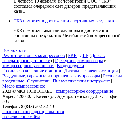
В четверг, 10 февраля, на территории ООО "ЧКЗ"
состоялся очередной слет дилеров, представляющих
каче ...
ЧКЗ помогает в достижении спортивных результатов
ЧКЗ помогает талантливым детям в достижении
спортивных результатов. Челябинский компрессорный
завод ...
Все новости
Ремонт винтовых компрессоров
|
БКЕ
|
ДГУ
(
Дизель
генераторные установки
) |
Где купить
компрессоры
и
компрессорные установки
|
Воздуходувки
Газоперекачивающие станции
|
Дизельные электростанции
|
Воздушные
,
гаражные
и
поршневые компрессоры
|
Ресиверы
воздушные
|
Осушители
|
Пневматический инструмент
|
Масло компрессорное
2023 © ЧКЗ-ПОВОЛЖЬЕ -
компрессорное оборудование
Адрес: 420030, г. Казань ул. Адмиралтейская д. 3, к. 1, офис
505
Телефон: 8 (843) 202-32-40
Политика конфиденциальности
изготовление сайта