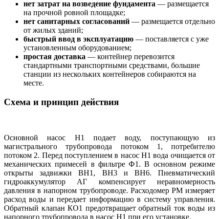
нет затрат на возведение фундамента
— размещается
на прочной ровной площадке;
нет санитарных согласований
— размещается отдельно
от жилых зданий;
быстрый ввод в эксплуатацию
— поставляется с уже
установленным оборудованием;
простая доставка
— контейнер перевозится
стандартными транспортными средствами, большие
станции из нескольких контейнеров собираются на
месте.
Схема и принцип действия
Основной насос Н1 подает воду, поступающую из
магистрального трубопровода потоком 1, потребителю
потоком 2. Перед поступлением в насос Н1 вода очищается от
механических примесей в фильтре Ф1. В основном режиме
открыты задвижки ВН1, ВН3 и ВН6. Пневматический
гидроаккумулятор АГ компенсирует неравномерность
давления в напорном трубопроводе. Расходомер РМ измеряет
расход воды и передает информацию в систему управления.
Обратный клапан КО1 предотвращает обратный ток воды из
напорного трубопровода в насос Н1 при его установке.