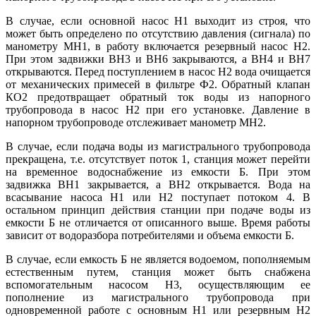
В случае, если основной насос Н1 выходит из строя, что
может быть определено по отсутствию давления (сигнала) по
манометру МН1, в работу включается резервный насос Н2.
При этом задвижки ВН3 и ВН6 закрываются, а ВН4 и ВН7
открываются. Перед поступлением в насос Н2 вода очищается
от механических примесей в фильтре Ф2. Обратный клапан
КО2 предотвращает обратный ток воды из напорного
трубопровода в насос Н2 при его установке. Давление в
напорном трубопроводе отслеживает манометр МН2.
В случае, если подача воды из магистрального трубопровода
прекращена, т.е. отсутствует поток 1, станция может перейти
на временное водоснабжение из емкости Б. При этом
задвижка ВН1 закрывается, а ВН2 открывается. Вода на
всасывание насоса Н1 или Н2 поступает потоком 4. В
остальном принцип действия станции при подаче воды из
емкости Б не отличается от описанного выше. Время работы
зависит от водоразбора потребителями и объема емкости Б.
В случае, если емкость Б не является водоемом, пополняемым
естественным путем, станция может быть снабжена
вспомогательным насосом Н3, осуществляющим ее
пополнение из магистрального трубопровода при
одновременной работе с основным Н1 или резервным Н2