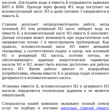
насосом. Для подачи воды в емкость Б открываются задвижки
ВН5 и ВН8. Проходя через фильтр Ф3, вода поступает на
вспомогательный насос Н3 и далее потоком 3 направляется в
емкость Б.
Станция допускает непродолжительную работу, когда
основной Н1 или резервный Н2 насос забирает воду из
емкости Б, а вспомогательный насос Н3 емкость Б наполняет.
Данная ситуация может возникнуть при недостаточном или
прерывистом потоке 1 в магистральном трубопроводе. Как
правило, вспомогательный насос Н3 имеет меньший
типоразмер, а соответственно подачу и напор, чем основной
Н1 и резервный Н2 насосы, поэтому потока, не
обеспечивающего заданные энергетические параметры
насосов Н1 и Н2, может быть вполне достаточно для работы
насоса Н3. Время работы зависит от водоразбора
потребителями, объема емкости Б и разницы подач основного
(резервного) и вспомогательного насоса.
Установка емкости Б, вспомогательного Н2 и резервного Н3
насосов определяется техническим заданием и не является
обязательной.
Специалисты нашей компании оказывают полный спектр
услуг по подбору и поставке
насосных станций общего