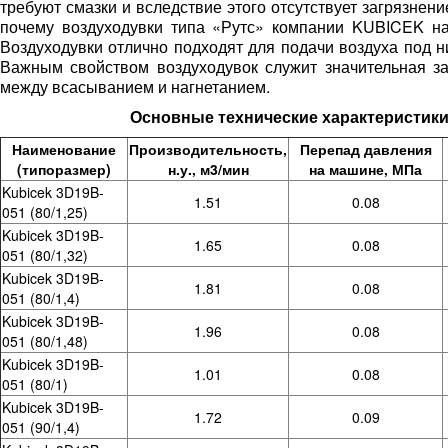
требуют смазки и вследствие этого отсутствует загрязнени
почему воздуходувки типа «Рутс» компании KUBICEK н
Воздуходувки отлично подходят для подачи воздуха под н
Важным свойством воздуходувок служит значительная за
между всасыванием и нагнетанием.
Основные технические характеристик
Наименование
Производительность,
Перепад давления
(типоразмер)
н.у., м3/мин
на машине, МПа
Kubicek 3D19B-
1.51
0.08
051 (80/1,25)
Kubicek 3D19B-
1.65
0.08
051 (80/1,32)
Kubicek 3D19B-
1.81
0.08
051 (80/1,4)
Kubicek 3D19B-
1.96
0.08
051 (80/1,48)
Kubicek 3D19B-
1.01
0.08
051 (80/1)
Kubicek 3D19B-
1.72
0.09
051 (90/1,4)