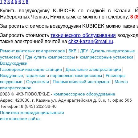
1
2
3
4
5
6
7
8
Купить воздуходувку KUBICEK со скидкой в Казани, Й
Набережных Челнах, Нижнекамске можно по телефону:
8 (
Запросить стоимость воздуходувки KUBICEK можно также 
Запросить стоимость
технического обслуживания
воздуход
также электронной почтой на
chkz-kazan@mail.ru
.
Ремонт винтовых компрессоров
|
БКЕ
|
ДГУ
(
Дизель генераторные
установки
) |
Где купить
компрессоры
и
компрессорные установки
|
Воздуходувки
Газоперекачивающие станции
|
Дизельные электростанции
|
Воздушные
,
гаражные
и
поршневые компрессоры
|
Ресиверы
воздушные
|
Осушители
|
Пневматический инструмент
|
Масло
компрессорное
2023 © ЧКЗ-ПОВОЛЖЬЕ -
компрессорное оборудование
Адрес: 420030, г. Казань ул. Адмиралтейская д. 3, к. 1, офис 505
Телефон: 8 (843) 202-32-40
Политика конфиденциальности
изготовление сайта