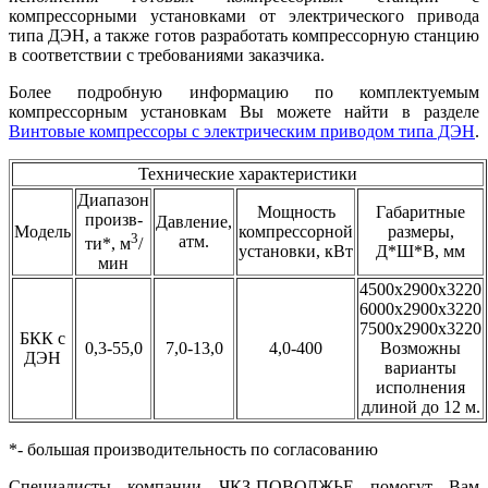
компрессорными установками от электрического привода
типа ДЭН, а также готов разработать компрессорную станцию
в соответствии с требованиями заказчика.
Более подробную информацию по комплектуемым
компрессорным установкам Вы можете найти в разделе
Винтовые компрессоры с электрическим приводом типа ДЭН
.
Технические характеристики
Диапазон
Мощность
Габаритные
произв-
Давление,
Модель
компрессорной
размеры,
3
атм.
ти*, м
/
установки, кВт
Д*Ш*В, мм
мин
4500х2900х3220
6000х2900х3220
7500х2900х3220
БКК с
0,3-55,0
7,0-13,0
4,0-400
Возможны
ДЭН
варианты
исполнения
длиной до 12 м.
*- большая производительность по согласованию
Специалисты компании ЧКЗ-ПОВОЛЖЬЕ помогут Вам