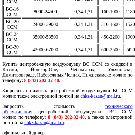
ССМ
ВС-16
8000-24500
0,34-1,31
160-1000
118
ССМ
ВС-20
24000-39000
0,34-1,31
310-1600
152
ССМ
ВС-24
35000-53500
0,34-1,31
450-2200
190
ССМ
ВС-30
42000-67000
0,34-1,31
600-2500
245
ССМ
Купить центробежную воздуходувку ВС ССМ со скидкой в
Казани, Йошкар-Оле, Чебоксарах, Ульяновске,
Димитровграде, Набережных Челнах, Нижнекамске можно по
телефону:
8 (843)
202-32-40
.
Запросить стоимость центробежной воздуходувки ВС ССМ
можно также электронной почтой на
chkz-kazan@mail.ru
.
Запросить стоимость
технического
обслуживания
центробежной воздуходувки ВС ССМ
можно по телефону:
8 (843) 202-32-40
, а также электронной
почтой на
chkz-kazan@mail.ru
.
официальный дилер