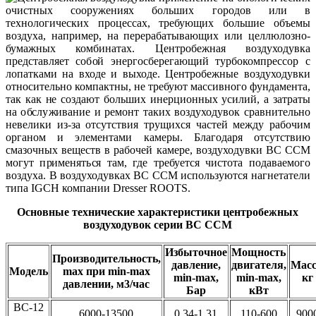
очистных сооружениях больших городов или в
технологических процессах, требующих большие объемы
воздуха, например, на перерабатывающих или целлюлозно-
бумажных комбинатах. Центробежная воздуходувка
представляет собой энергосберегающий турбокомпрессор с
лопатками на входе и выходе. Центробежные воздуходувки
относительно компактны, не требуют массивного фундамента,
так как не создают больших инерционных усилий, а затраты
на обслуживание и ремонт таких воздуходувок сравнительно
невелики из-за отсутствия трущихся частей между рабочим
органом и элементами камеры. Благодаря отсутствию
смазочных веществ в рабочей камере, воздуходувки ВС ССМ
могут применяться там, где требуется чистота подаваемого
воздуха. В воздуходувках ВС ССМ используются нагнетатели
типа IGCH компании Dresser ROOTS.
Основные технические характеристики центробежных
воздуходувок серии ВС ССМ
Избыточное
Мощность
Производительность,
давление,
двигателя,
Масс
Модель
max при min-max
min-max,
min-max,
кг
давлении, м3/час
Бар
кВт
ВС-12
6000-13500
0,34-1,31
110-600
900