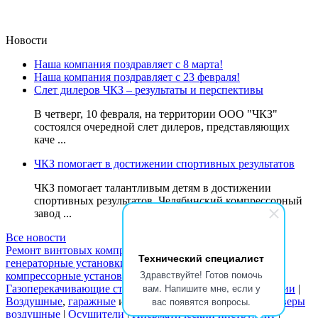
Новости
Наша компания поздравляет с 8 марта!
Наша компания поздравляет с 23 февраля!
Слет дилеров ЧКЗ – результаты и перспективы
В четверг, 10 февраля, на территории ООО "ЧКЗ"
состоялся очередной слет дилеров, представляющих
каче ...
ЧКЗ помогает в достижении спортивных результатов
ЧКЗ помогает талантливым детям в достижении
спортивных результатов. Челябинский компрессорный
завод ...
Все новости
Ремонт винтовых компрессоров
|
БКЕ
|
ДГУ
(
Дизель
Технический специалист
генераторные установки
) |
Где купить
компрессоры
и
Здравствуйте! Готов помочь
компрессорные установки
|
Воздуходувки
вам. Напишите мне, если у
Газоперекачивающие станции
|
Дизельные электростанции
|
вас появятся вопросы.
Воздушные
,
гаражные
и
поршневые компрессоры
|
Ресиверы
воздушные
|
Осушители
|
Пневматический инструмент
|