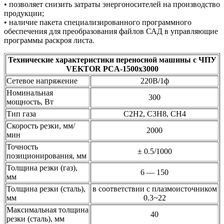
• позволяет снизить затраты энергоносителей на производство
продукции;
• наличие пакета специализированного программного
обеспечения для преобразования файлов САД в управляющие
программы раскроя листа.
Технические характеристики переносной машины с ЧПУ
VEKTOR PCA-1500х3000
Сетевое напряжение
220В/1ф
Номинальная
300
мощность, Вт
Тип газа
С2Н2, С3H8, CH4
Скорость резки, мм/
2000
мин
Точность
± 0.5/1000
позиционирования, мм
Толщина резки (газ),
6 — 150
мм
Толщина резки (сталь),
в соответствии с плазмоисточником
мм
0.3~22
Максимальная толщина
40
резки (сталь), мм