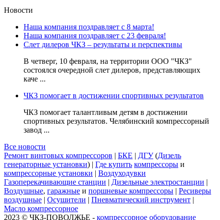
Новости
Наша компания поздравляет с 8 марта!
Наша компания поздравляет с 23 февраля!
Слет дилеров ЧКЗ – результаты и перспективы
В четверг, 10 февраля, на территории ООО "ЧКЗ"
состоялся очередной слет дилеров, представляющих
каче ...
ЧКЗ помогает в достижении спортивных результатов
ЧКЗ помогает талантливым детям в достижении
спортивных результатов. Челябинский компрессорный
завод ...
Все новости
Ремонт винтовых компрессоров
|
БКЕ
|
ДГУ
(
Дизель
генераторные установки
) |
Где купить
компрессоры
и
компрессорные установки
|
Воздуходувки
Газоперекачивающие станции
|
Дизельные электростанции
|
Воздушные
,
гаражные
и
поршневые компрессоры
|
Ресиверы
воздушные
|
Осушители
|
Пневматический инструмент
|
Масло компрессорное
2023 © ЧКЗ-ПОВОЛЖЬЕ -
компрессорное оборудование