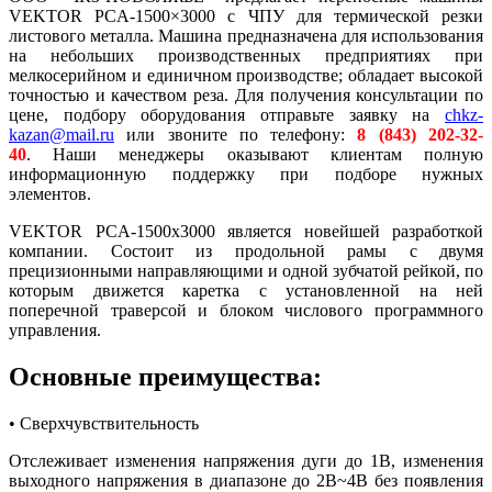
VEKTOR PCA-1500×3000 с ЧПУ для термической резки
листового металла. Машина предназначена для использования
на небольших производственных предприятиях при
мелкосерийном и единичном производстве; обладает высокой
точностью и качеством реза. Для получения консультации по
цене, подбору оборудования отправьте заявку на
chkz-
kazan@mail.ru
или звоните по телефону:
8 (843) 202-32-
40
. Наши менеджеры оказывают клиентам полную
информационную поддержку при подборе нужных
элементов.
VEKTOR PCA-1500х3000 является новейшей разработкой
компании. Состоит из продольной рамы с двумя
прецизионными направляющими и одной зубчатой рейкой, по
которым движется каретка с установленной на ней
поперечной траверсой и блоком числового программного
управления.
Основные преимущества:
• Сверхчувствительность
Отслеживает изменения напряжения дуги до 1В, изменения
выходного напряжения в диапазоне до 2В~4В без появления