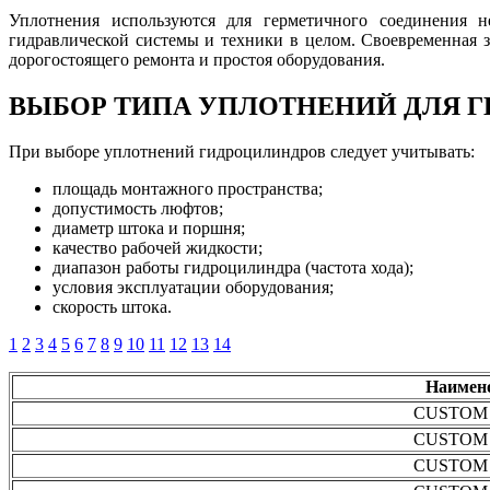
Уплотнения используются для герметичного соединения 
гидравлической системы и техники в целом.
Своевременная 
дорогостоящего ремонта и простоя оборудования.
ВЫБОР ТИПА УПЛОТНЕНИЙ ДЛЯ 
При выборе уплотнений гидроцилиндров следует учитывать:
площадь монтажного пространства;
допустимость люфтов;
диаметр штока и поршня;
качество рабочей жидкости;
диапазон работы гидроцилиндра (частота хода);
условия эксплуатации оборудования;
скорость штока.
1
2
3
4
5
6
7
8
9
10
11
12
13
14
Наимен
CUSTOM 
CUSTOM 
CUSTOM 