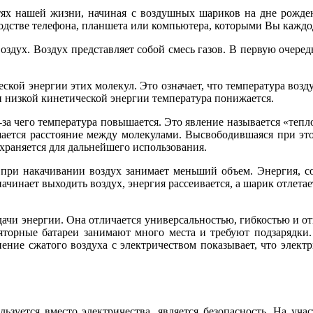
тях нашей жизни, начиная с воздушных шариков на дне рожд
одстве телефона, планшета или компьютера, которыми Вы каждо
дух. Воздух представляет собой смесь газов. В первую очередь 
ской энергии этих молекул. Это означает, что температура воз
и низкой кинетической энергии температура понижается.
-за чего температура повышается. Это явление называется «тепл
ьшается расстояние между молекулами. Высвободившаяся при эт
храняется для дальнейшего использования.
ри накачивании воздух занимает меньший объем. Энергия, со
ачинает выходить воздух, энергия рассеивается, а шарик отлета
дачи энергии. Она отличается универсальностью, гибкостью и 
яторные батареи занимают много места и требуют подзарядки. 
нение сжатого воздуха с электричеством показывает, что элект
уется вместо электричества, является безопасность. На участ