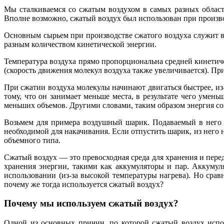
Мы сталкиваемся со сжатым воздухом в самых разных облас
Вполне возможно, сжатый воздух был использован при произв
Основным сырьем при производстве сжатого воздуха служит воз
разным количеством кинетической энергии.
Температура воздуха прямо пропорциональна средней кинетиче
(скорость движения молекул воздуха также увеличивается). Пр
При сжатии воздуха молекулы начинают двигаться быстрее, из
тому, что он занимает меньше места, в результате чего умен
меньших объемов. Другими словами, таким образом энергия со
Возьмем для примера воздушный шарик. Подаваемый в него п
необходимой для накачивания. Если отпустить шарик, из него н
объемного типа.
Сжатый воздух — это превосходная среда для хранения и пере
хранения энергии, такими как аккумуляторы и пар. Аккумул
использовании (из-за высокой температуры нагрева). Но срав
почему же тогда используется сжатый воздух?
Почему мы используем сжатый воздух?
Одной из основных причин, по которой сжатый воздух использ