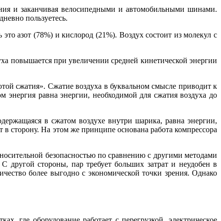
ения и заканчивая велосипедными и автомобильными шинами.
дневно пользуетесь.
это азот (78%) и кислород (21%). Воздух состоит из молекул с
духа повышается при увеличении средней кинетической энергии
отой сжатия». Сжатие воздуха в буквальном смысле приводит к
ом энергия равна энергии, необходимой для сжатия воздуха до
держащаяся в сжатом воздухе внутри шарика, равна энергии,
ет в сторону. На этом же принципе основана работа компрессора
относительной безопасностью по сравнению с другими методами
С другой стороны, пар требует больших затрат и неудобен в
ричество более выгодно с экономической точки зрения. Однако
ках, где оборудование работает с перегрузкой, электрическое