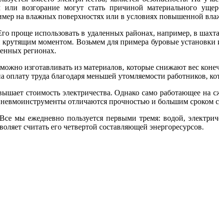
м или возгорание могут стать причиной материального уще
имер на влажных поверхностях или в условиях повышенной вла
 Его проще использовать в удаленных районах, например, в шах
 и крутящим моментом. Возьмем для примера буровые установки 
ленных регионах.
можно изготавливать из материалов, которые снижают вес конеч
 на оплату труда благодаря меньшей утомляемости работников, 
евышает стоимость электричества. Однако само работающее на с
 пневмоинструменты отличаются прочностью и большим сроком с
Все мы ежедневно пользуется первыми тремя: водой, электриче
оляет считать его четвертой составляющей энергоресурсов.