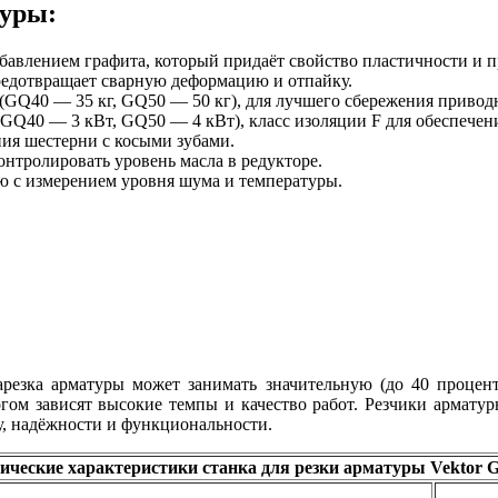
туры:
обавлением графита, который придаёт свойство пластичности и
предотвращает сварную деформацию и отпайку.
Q40 — 35 кг, GQ50 — 50 кг), для лучшего сбережения приводно
 GQ40 — 3 кВт, GQ50 — 4 кВт), класс изоляции F для обеспечен
ния шестерни с косыми зубами.
нтролировать уровень масла в редукторе.
ю с измерением уровня шума и температуры.
резка арматуры может занимать значительную (до 40 проценто
гом зависят высокие темпы и качество работ. Резчики арматур
у, надёжности и функциональности.
ические характеристики станка для резки арматуры Vektor