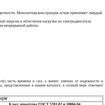
 прочности. Монолитная конструкция лучше принимает твёрдый
й энергии и облегчения нагрузки на электродвигатель.
ия непрерывной работы.
в) часть времени и сил, а значит, именно от надежности и
ы, представленные в нашем каталоге, в полной мере отвечают
 GQ50
Класс арматуры ГОСТ 5781-82 и 10884-94