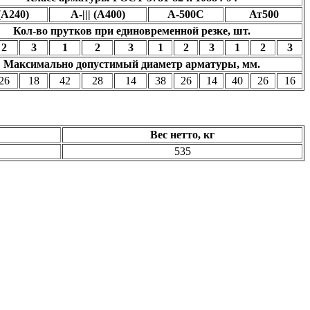
(А240)
A-||| (А400)
А-500С
Ат500
Кол-во прутков при единовременной резке, шт.
2
3
1
2
3
1
2
3
1
2
3
Максимально допустимый диаметр арматуры, мм.
26
18
42
28
14
38
26
14
40
26
16
Вес нетто, кг
535