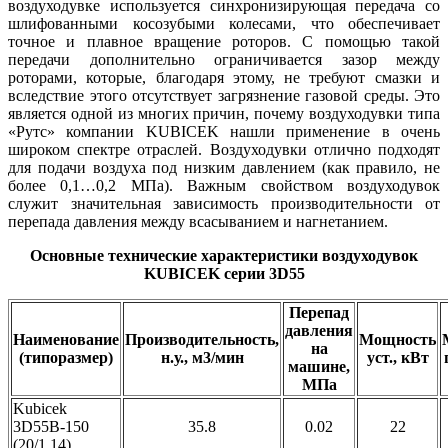
воздуходувке используется синхронизирующая передача со
шлифованными косозубыми колесами, что обеспечивает
точное и плавное вращение роторов. С помощью такой
передачи дополнительно ограничивается зазор между
роторами, которые, благодаря этому, не требуют смазки и
вследствие этого отсутствует загрязнение газовой среды. Это
является одной из многих причин, почему воздуходувки типа
«Рутс» компании KUBICEK нашли применение в очень
широком спектре отраслей. Воздуходувки отлично подходят
для подачи воздуха под низким давлением (как правило, не
более 0,1…0,2 МПа). Важным свойством воздуходувок
служит значительная зависимость производительности от
перепада давления между всасыванием и нагнетанием.
Основные технические характеристики воздуходувок
KUBICEK серии 3D55
Перепад
давления
Наименование
Производительность,
Мощность
на
(типоразмер)
н.у., м3/мин
уст., кВт
машине,
МПа
Kubicek
3D55B-150
35.8
0.02
22
(20/1,14)