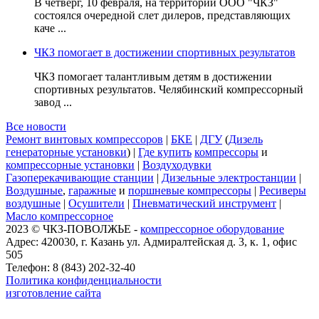
В четверг, 10 февраля, на территории ООО "ЧКЗ"
состоялся очередной слет дилеров, представляющих
каче ...
ЧКЗ помогает в достижении спортивных результатов
ЧКЗ помогает талантливым детям в достижении
спортивных результатов. Челябинский компрессорный
завод ...
Все новости
Ремонт винтовых компрессоров
|
БКЕ
|
ДГУ
(
Дизель
генераторные установки
) |
Где купить
компрессоры
и
компрессорные установки
|
Воздуходувки
Газоперекачивающие станции
|
Дизельные электростанции
|
Воздушные
,
гаражные
и
поршневые компрессоры
|
Ресиверы
воздушные
|
Осушители
|
Пневматический инструмент
|
Масло компрессорное
2023 © ЧКЗ-ПОВОЛЖЬЕ -
компрессорное оборудование
Адрес: 420030, г. Казань ул. Адмиралтейская д. 3, к. 1, офис
505
Телефон: 8 (843) 202-32-40
Политика конфиденциальности
изготовление сайта