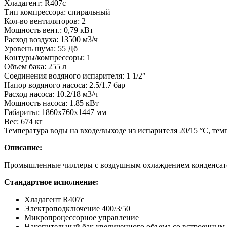
Хладагент: R407c
Тип компрессора: спиральный
Кол-во вентиляторов: 2
Мощность вент.: 0,79 кВт
Расход воздуха: 13500 м3/ч
Уровень шума: 55 Дб
Контуры/компрессоры: 1
Объем бака: 255 л
Соединения водяного испарителя: 1 1/2″
Напор водяного насоса: 2.5/1.7 бар
Расход насоса: 10.2/18 м3/ч
Мощность насоса: 1.85 кВт
Габариты: 1860х760х1447 мм
Вес: 674 кг
Температура воды на входе/выходе из испарителя 20/15 °С, те
Описание:
Промышленные чиллеры с воздушным охлаждением конденсатор
Стандартное исполнение:
Хладагент R407с
Электроподключение 400/3/50
Микропроцессорное управление
Накопительный бак увеличенного объема со встроенным