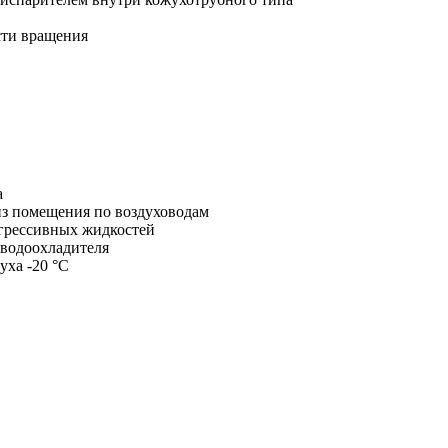
сти вращения
а
из помещения по воздуховодам
агрессивных жидкостей
 водоохладителя
уха -20 °С