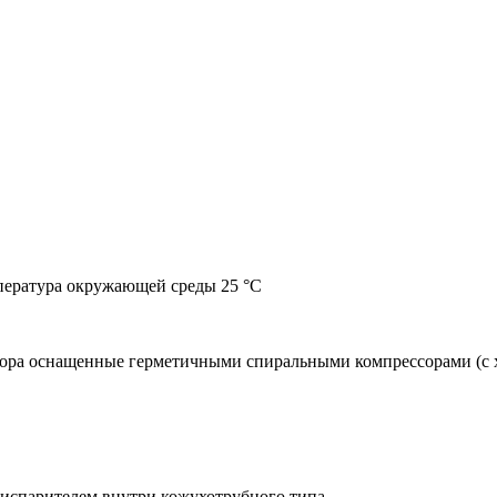
мпература окружающей среды 25 °С
а оснащенные герметичными спиральными компрессорами (с хо
 испарителем внутри кожухотрубного типа