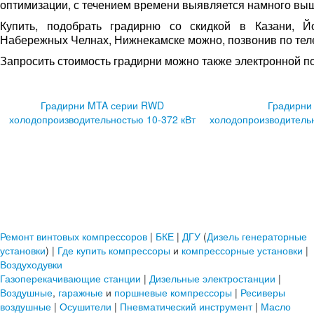
оптимизации, с течением времени выявляется намного вы
Купить, подобрать градирню со скидкой в Казани, Йо
Набережных Челнах, Нижнекамске можно, позвонив по те
Запросить стоимость градирни можно также электронной п
Градирни MTA серии RWD
Градирни
холодопроизводительностью 10-372 кВт
холодопроизводительн
Ремонт винтовых компрессоров
|
БКЕ
|
ДГУ
(
Дизель генераторные
установки
) |
Где купить
компрессоры
и
компрессорные установки
|
Воздуходувки
Газоперекачивающие станции
|
Дизельные электростанции
|
Воздушные
,
гаражные
и
поршневые компрессоры
|
Ресиверы
воздушные
|
Осушители
|
Пневматический инструмент
|
Масло