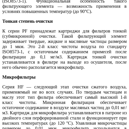
(ISO8573-1). Функциональная особенность такого
фильтрующего элемента — возможность применения в
условиях повышенных температур (до 90°С).
Тонкая степень очистки
К серии PF принадлежат картриджи для фильтров тонкой
(субмикронной) очистки. Такой фильтрующий элемент
задерживает твердые, жидкие и масляные частицы размером
до 1 мкм. Это 2-й класс чистоты воздуха по стандарту
ISO8573-1, с остаточным содержанием примесей после
фильтрации до 0,1 мг/м3. Картридж тонкой очистки
устанавливается в фильтре на выходе из осушителя, после
него обычно располагается микрофильтр.
Микрофильтры
Серия HF — следующий этап очистки сжатого воздуха,
применяемый не во всех случаях. По твердым частицам и
маслу этот тип фильтра обеспечивает самый высокий 1-й
класс чистоты. Микронная фильтрация обеспечивает
остаточное содержание в воздухе масляных частиц до 0,01 мг/
м3. Картридж для микрофильтра устанавливается в патроне из
двойного слоя перфорированной стали и функционирует при
высоких температурах (до 120 °С). Улавливая микрочастицы
размером до 0,01 мкм, микрофильтр используется в