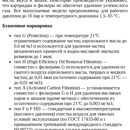
масла, вкуса и запаха. Некоторые производители указывают,
что картриджи и фильтры не обеспечат удаление углекислого
газа. Все выпускаемые модели предназначены для рабочего
давления до 16 бар и температурного диапазона 1,5- 65 °C.
Буквенная маркировка
тип G (Protection) — при температуре 21°С
ограничивает содержание частиц аэрозольного масла до
0,6 мг/м3 и используется для удаления частиц
механических примесей и водно-масляной эмульсии
размером до 1 мкм;
тип H (High Efficiency Oil Removal Filtration) —
совместно с фильтрами G используется для удаления из
сжатого воздуха аэрозольного масла, твердых и жидких
частиц до 0,01 мкм (остаточное содержание при 21°С —
до 0,01 мг/м3);
тип A (Activated Carbon Filtration) — устанавливается
совместно с фильтрами G и H для удаления масляных
паров и запахов (кроме метана) с обеспечением их
остаточного содержания при 21°С до 0,003 мг/м3;
тип F и F НD — стандартная и высокотемпературная
(высокого давления) очистка воздуха для тяжелых
условий эксплуатации (по ГОСТ 17433-80 и с
превышением требований международного стандарта
ISO8573); используется в также в металлургии;