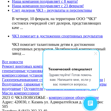
Наша компания поздравляет с 8 марта!
Наша компания поздравляет с 23 февраля!
Слет дилеров ЧКЗ – результаты и перспективы
В четверг, 10 февраля, на территории ООО "ЧКЗ"
состоялся очередной слет дилеров, представляющих
каче ...
ЧКЗ помогает в достижении спортивных результатов
ЧКЗ помогает талантливым детям в достижении
спортивных результатов. Челябинский компрессорный
завод ...
Все новости
Ремонт винтовых компрессоров
|
БКЕ
|
ДГУ
(
Дизель
Технический специалист
генераторные установки
) |
Где купить
компрессоры
и
Здравствуйте! Готов помочь
компрессорные установки
|
Воздуходувки
вам. Напишите мне, если у
Газоперекачивающие станции
|
Дизельные электростанции
|
вас появятся вопросы.
Воздушные
,
гаражные
и
поршневые компрессоры
|
Ресиверы
воздушные
|
Осушители
|
Пневматический инструмент
|
Масло компрессорное
2023 © ЧКЗ-ПОВОЛЖЬЕ -
компрессорное оборудование
Адрес: 420030, г. Казань ул. Адмиралтейская д. 3, к. 1, офис
505
Телефон: 8 (843) 202-32-40