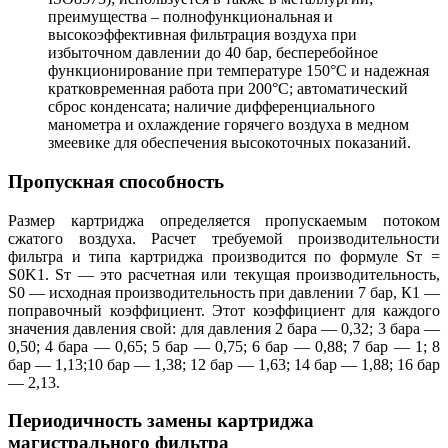
преимущества – полнофункциональная и
высокоэффективная фильтрация воздуха при
избыточном давлении до 40 бар, бесперебойное
функционирование при температуре 150°C и надежная
кратковременная работа при 200°C; автоматический
сброс конденсата; наличие дифференциального
манометра и охлаждение горячего воздуха в медном
змеевике для обеспечения высокоточных показаний.
Пропускная способность
Размер картриджа определяется пропускаемым потоком
сжатого воздуха. Расчет требуемой производительности
фильтра и типа картриджа производится по формуле Sт =
S0K1. Sт — это расчетная или текущая производительность,
S0 — исходная производительность при давлении 7 бар, К1 —
поправочный коэффициент. Этот коэффициент для каждого
значения давления свой: для давления 2 бара — 0,32; 3 бара —
0,50; 4 бара — 0,65; 5 бар — 0,75; 6 бар — 0,88; 7 бар — 1; 8
бар — 1,13;10 бар — 1,38; 12 бар — 1,63; 14 бар — 1,88; 16 бар
— 2,13.
Периодичность замены картриджа
магистрального фильтра