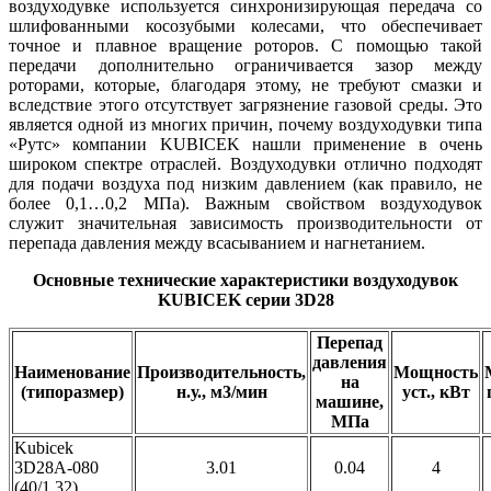
воздуходувке используется синхронизирующая передача со
шлифованными косозубыми колесами, что обеспечивает
точное и плавное вращение роторов. С помощью такой
передачи дополнительно ограничивается зазор между
роторами, которые, благодаря этому, не требуют смазки и
вследствие этого отсутствует загрязнение газовой среды. Это
является одной из многих причин, почему воздуходувки типа
«Рутс» компании KUBICEK нашли применение в очень
широком спектре отраслей. Воздуходувки отлично подходят
для подачи воздуха под низким давлением (как правило, не
более 0,1…0,2 МПа). Важным свойством воздуходувок
служит значительная зависимость производительности от
перепада давления между всасыванием и нагнетанием.
Основные технические характеристики воздуходувок
KUBICEK серии 3D28
Перепад
давления
Наименование
Производительность,
Мощность
на
(типоразмер)
н.у., м3/мин
уст., кВт
машине,
МПа
Kubicek
3D28A-080
3.01
0.04
4
(40/1,32)