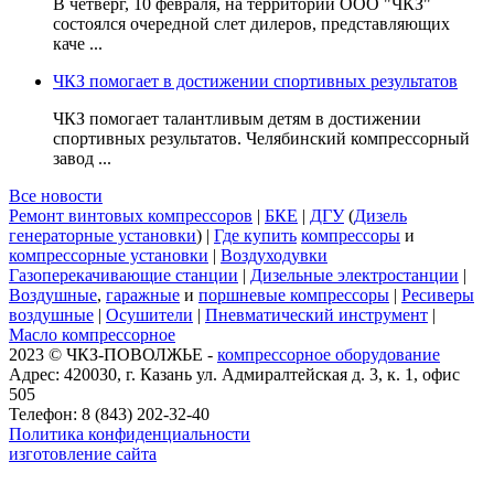
В четверг, 10 февраля, на территории ООО "ЧКЗ"
состоялся очередной слет дилеров, представляющих
каче ...
ЧКЗ помогает в достижении спортивных результатов
ЧКЗ помогает талантливым детям в достижении
спортивных результатов. Челябинский компрессорный
завод ...
Все новости
Ремонт винтовых компрессоров
|
БКЕ
|
ДГУ
(
Дизель
генераторные установки
) |
Где купить
компрессоры
и
компрессорные установки
|
Воздуходувки
Газоперекачивающие станции
|
Дизельные электростанции
|
Воздушные
,
гаражные
и
поршневые компрессоры
|
Ресиверы
воздушные
|
Осушители
|
Пневматический инструмент
|
Масло компрессорное
2023 © ЧКЗ-ПОВОЛЖЬЕ -
компрессорное оборудование
Адрес: 420030, г. Казань ул. Адмиралтейская д. 3, к. 1, офис
505
Телефон: 8 (843) 202-32-40
Политика конфиденциальности
изготовление сайта