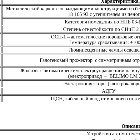
Характеристика,
Металлический каркас с ограждающими конструкциями из бе
18-165-93 с утеплителем из пено
Категория помещения по НПБ 03-
Степень огнестойкости по СНиП 21
ОСП-1 – автоматические порошковые ог
Температура срабатывания: +100
Люминесцентные лампы освеще
Галогеновый прожектор с симметричным отра
Жалюзи с автоматическим электроуправлением на вп
(электропривод – BELIMO LM 2
Электроконвекторы (электрокалор
АДГУ
ЩСН, кабельный ввод от внешнего источн
Описан
Устройство автоматическ