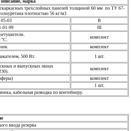
 описание, марка
скаркасных трехслойных панелей толщиной 60 мм по ТУ 67-
полиуретана плотностью 56 кг/м3
105-03
В
-01-99
III
нетушители.
комплект
 °С.
ния.
комплект
жателем, 500 Вт.
1 шт.
ускных и выпускных окнах
комплект
30).
иферы)
комплект
1 шт.
ика, кабельная разводка по контейнеру.
ие
ого ввода резерва