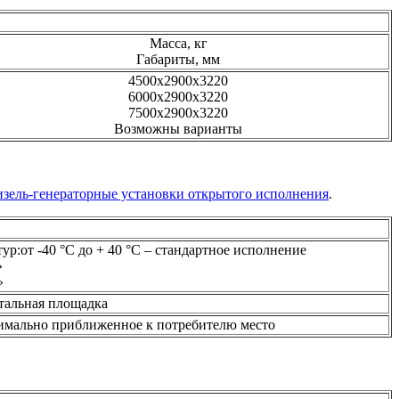
Масса, кг
Габариты, мм
4500х2900х3220
6000х2900х3220
7500х2900х3220
Возможны варианты
зель-генераторные установки открытого исполнения
.
р:от -40 °С до + 40 °С – стандартное исполнение
»
»
нтальная площадка
симально приближенное к потребителю место