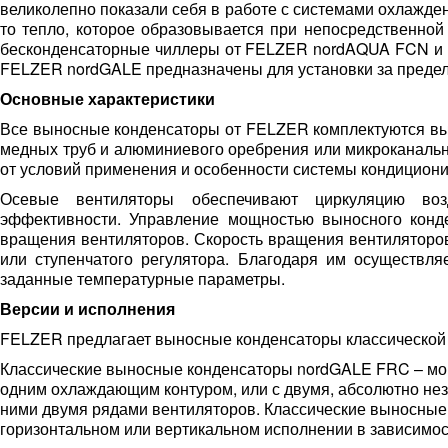
великолепно показали себя в работе с системами охлажден
то тепло, которое образовывается при непосредственной 
бесконденсаторные чиллеры от FELZER nordAQUA FCN и
FELZER nordGALE предназначены для установки за предел
Основные характеристики
Все выносные конденсаторы от FELZER комплектуются в
медных труб и алюминиевого оребрения или микроканаль
от условий применения и особенности системы кондицион
Осевые вентиляторы обеспечивают циркуляцию во
эффективности. Управление мощностью выносного конде
вращения вентиляторов. Скорость вращения вентиляторов 
или ступенчатого регулятора. Благодаря им осуществля
заданные температурные параметры.
Версии и исполнения
FELZER предлагает выносные конденсаторы классической и
Классические выносные конденсаторы nordGALE FRC – мог
одним охлаждающим контуром, или с двумя, абсолютно н
ними двумя рядами вентиляторов. Классические выносные
горизонтальном или вертикальном исполнении в зависимост