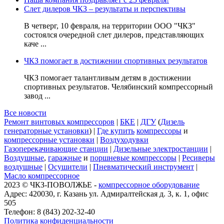
Слет дилеров ЧКЗ – результаты и перспективы
В четверг, 10 февраля, на территории ООО "ЧКЗ"
состоялся очередной слет дилеров, представляющих
каче ...
ЧКЗ помогает в достижении спортивных результатов
ЧКЗ помогает талантливым детям в достижении
спортивных результатов. Челябинский компрессорный
завод ...
Все новости
Ремонт винтовых компрессоров
|
БКЕ
|
ДГУ
(
Дизель
генераторные установки
) |
Где купить
компрессоры
и
компрессорные установки
|
Воздуходувки
Газоперекачивающие станции
|
Дизельные электростанции
|
Воздушные
,
гаражные
и
поршневые компрессоры
|
Ресиверы
воздушные
|
Осушители
|
Пневматический инструмент
|
Масло компрессорное
2023 © ЧКЗ-ПОВОЛЖЬЕ -
компрессорное оборудование
Адрес: 420030, г. Казань ул. Адмиралтейская д. 3, к. 1, офис
505
Телефон: 8 (843) 202-32-40
Политика конфиденциальности