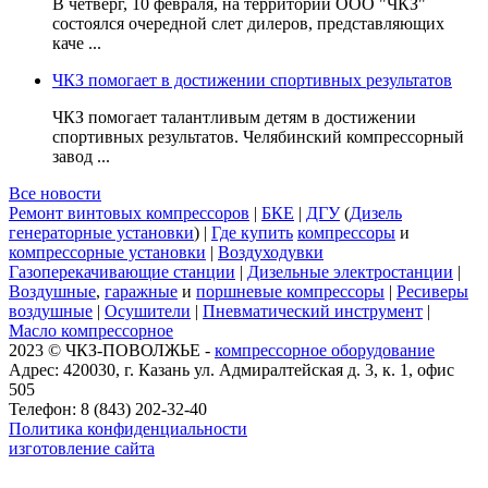
В четверг, 10 февраля, на территории ООО "ЧКЗ"
состоялся очередной слет дилеров, представляющих
каче ...
ЧКЗ помогает в достижении спортивных результатов
ЧКЗ помогает талантливым детям в достижении
спортивных результатов. Челябинский компрессорный
завод ...
Все новости
Ремонт винтовых компрессоров
|
БКЕ
|
ДГУ
(
Дизель
генераторные установки
) |
Где купить
компрессоры
и
компрессорные установки
|
Воздуходувки
Газоперекачивающие станции
|
Дизельные электростанции
|
Воздушные
,
гаражные
и
поршневые компрессоры
|
Ресиверы
воздушные
|
Осушители
|
Пневматический инструмент
|
Масло компрессорное
2023 © ЧКЗ-ПОВОЛЖЬЕ -
компрессорное оборудование
Адрес: 420030, г. Казань ул. Адмиралтейская д. 3, к. 1, офис
505
Телефон: 8 (843) 202-32-40
Политика конфиденциальности
изготовление сайта