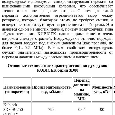
воздуходувке используется синхронизирующая передача со
шлифованными косозубыми колесами, что обеспечивает
точное и плавное вращение роторов. С помощью такой
передачи дополнительно ограничивается зазор между
роторами, которые, благодаря этому, не требуют смазки и
вследствие этого отсутствует загрязнение газовой среды. Это
является одной из многих причин, почему воздуходувки типа
«Рутс» компании KUBICEK нашли применение в очень
широком спектре отраслей. Воздуходувки отлично подходят
для подачи воздуха под низким давлением (как правило, не
более 0,1…0,2 МПа). Важным свойством воздуходувок
служит значительная зависимость производительности от
перепада давления между всасыванием и нагнетанием.
Основные технические характеристики воздуходувок
KUBICEK серии 3D80
Перепад
давления
Наименование
Производительность,
Мощность
на
(типоразмер)
н.у., м3/мин
уст., кВт
машине,
МПа
Kubicek
3D80B-250
79.6
0.04
90
(40/1,42)