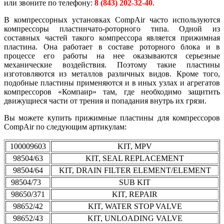
или звоните по телефону:
8 (843) 202-32-40
.
В компрессорных установках CompAir часто используются
компрессоры пластинчато-роторного типа. Одной из
составных частей такого компрессора является прижимная
пластина. Она работает в составе роторного блока и в
процессе его работы на нее оказываются серьезные
механические воздействия. Поэтому такие пластины
изготовляются из металлов различных видов.
Кроме того,
подобные пластины применяются и в иных узлах и агрегатов
компрессоров «Компаир» там, где необходимо защитить
движущиеся части от трения и попадания внутрь их грязи.
Вы можете купить прижимные пластины для компрессоров
CompAir по следующим артикулам:
100009603
KIT, MPV
98504/63
KIT, SEAL REPLACEMENT
98504/64
KIT, DRAIN FILTER ELEMENT/ELEMENT
98504/73
SUB KIT
98650/371
KIT, REPAIR
98652/42
KIT, WATER STOP VALVE
98652/43
KIT, UNLOADING VALVE