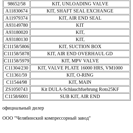
98652/58
KIT, UNLOADING VALVE
A11830674
KIT, SHAFT SEAL EXCHANGE
A11979374
KIT, AIR END SEAL
A93149780
KIT
A93180020
KIT,
A93180130
KIT,
C11158/5806
KIT, SUCTION BOX
C11158/5878
KIT, AIR END OVERHAUL GD
C11158/5979
KIT, MPV VALVE
C11304/230
KIT, VALVE PLATE 16000 HRS, VM1000
C11361/59
KIT, O-RING
C11544/98
KIT, MAIN
ZS1050743
Kit DULA-Schlauchfuehrung Roto25KF
C1158/6001
SUB KIT, AIR END
официальный дилер
ООО "Челябинский компрессорный завод"